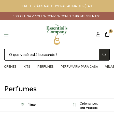
FRETE GRÁTIS NAS COMPRAS ACIMA DE R$149
10% OFF NA PRIMEIRA COMPRA COM O CUPOM: ESSENTI10
0
CREMES
KITS
PERFUMES
PERFUMARIA PARA CASA
VELA
Início
>
Perfumes
Perfumes
Ordenar por:
Filtrar
Mais vendidos