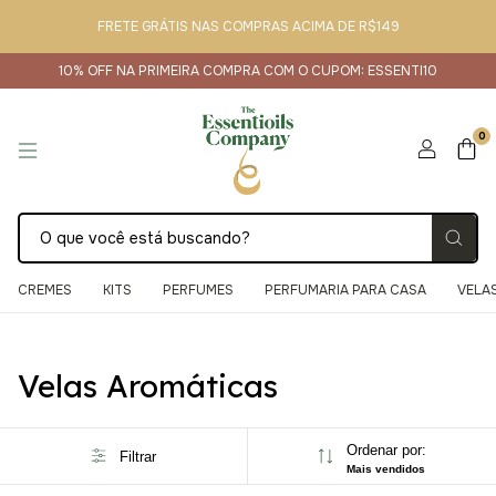
FRETE GRÁTIS NAS COMPRAS ACIMA DE R$149
10% OFF NA PRIMEIRA COMPRA COM O CUPOM: ESSENTI10
0
CREMES
KITS
PERFUMES
PERFUMARIA PARA CASA
VELA
Início
>
Velas Aromáticas
Velas Aromáticas
Ordenar por:
Filtrar
Mais vendidos